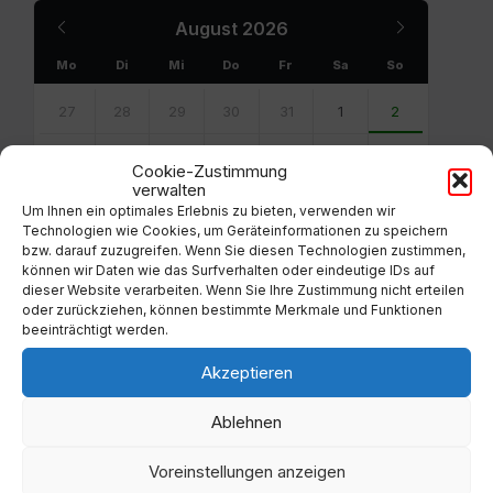
Previous
Next
August
2026
Month
Month
Mo
Di
Mi
Do
Fr
Sa
So
Skip
calendar
27
28
29
30
31
1
2
days
3
4
5
6
7
8
9
Cookie-Zustimmung
verwalten
10
11
12
13
14
15
16
Um Ihnen ein optimales Erlebnis zu bieten, verwenden wir
Technologien wie Cookies, um Geräteinformationen zu speichern
17
18
19
20
21
22
23
bzw. darauf zuzugreifen. Wenn Sie diesen Technologien zustimmen,
können wir Daten wie das Surfverhalten oder eindeutige IDs auf
dieser Website verarbeiten. Wenn Sie Ihre Zustimmung nicht erteilen
24
25
26
27
28
29
30
oder zurückziehen, können bestimmte Merkmale und Funktionen
beeinträchtigt werden.
31
1
2
3
4
5
6
Akzeptieren
Back
to
calendar
Ablehnen
days
Voreinstellungen anzeigen
Filter