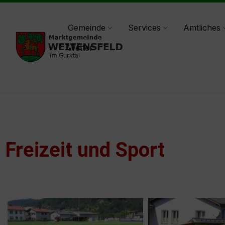
weitensfeld@ktn.gde.at
+43(0)4265/242-0
Gemeinde
Services
Amtliches
Wetter
Freizeit und Sport