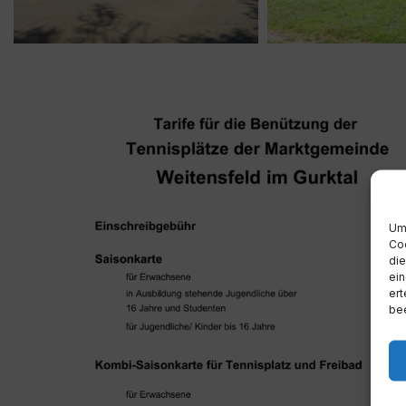
Um 
Coo
die
ein
ert
bee