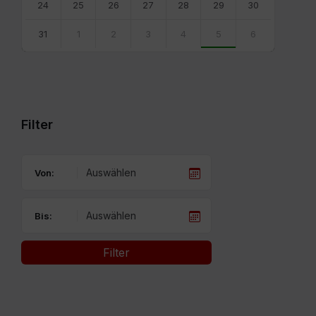
24
25
26
27
28
29
30
31
1
2
3
4
5
6
Back
to
calendar
days
Filter
Von:
Bis:
Filter