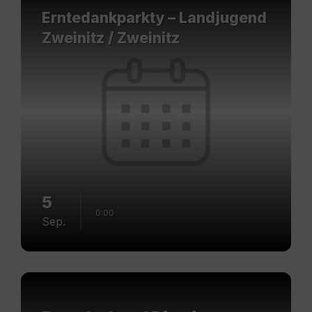
Erntedankparkty – Landjugend
Zweinitz / Zweinitz
5
0:00
Sep.
Mehr
erfahren