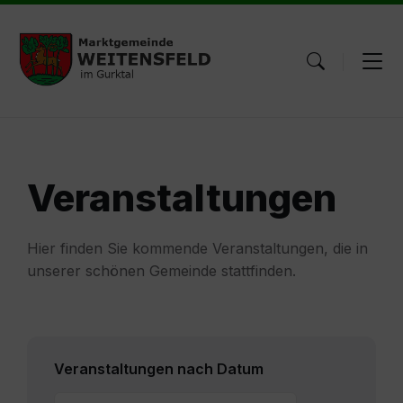
Skip
Skip
Skip
to
to
to
content
main
footer
navigation
Veranstaltungen
Hier finden Sie kommende Veranstaltungen, die in
unserer schönen Gemeinde stattfinden.
Veranstaltungen nach Datum