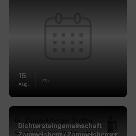
15
0:00
Aug.
Mehr
erfahren
Dichtersteingemeinschaft
Zammelsberg / Zammelsberger