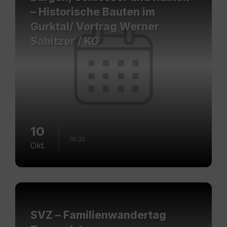
– Historische Bauten im
Gurktal/ Vortrag Werner
Sabitzer / KG
10
19:30
Okt.
Mehr
erfahren
SVZ – Familienwandertag