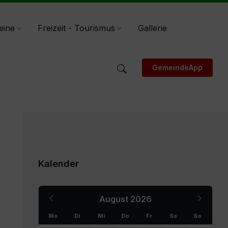
eine
Freizeit - Tourismus
Gallerie
GemeindeApp
Kalender
Previous
Next
August
2026
Month
Month
Mo
Di
Mi
Do
Fr
Sa
So