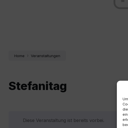
Home
Veranstaltungen
Stefanitag
Um 
Coo
die
ein
ert
Diese Veranstaltung ist bereits vorbei.
bee