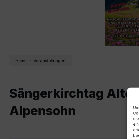
Home
Veranstaltungen
Sängerkirchtag Alten
Alpensohn
Um 
Coo
die
ein
ert
bee