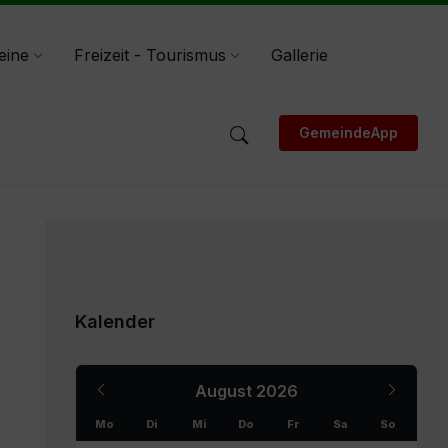
eine
Freizeit - Tourismus
Gallerie
GemeindeApp
Kalender
Previous
Next
August
2026
Month
Month
Mo
Di
Mi
Do
Fr
Sa
So