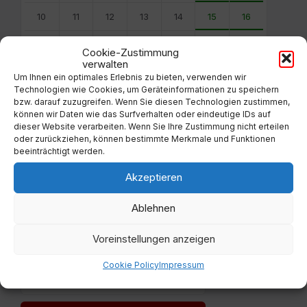
10
11
12
13
14
15
16
17
18
19
20
21
22
23
Cookie-Zustimmung
verwalten
24
25
26
27
28
29
30
Um Ihnen ein optimales Erlebnis zu bieten, verwenden wir
Technologien wie Cookies, um Geräteinformationen zu speichern
31
1
2
3
4
5
6
bzw. darauf zuzugreifen. Wenn Sie diesen Technologien zustimmen,
können wir Daten wie das Surfverhalten oder eindeutige IDs auf
Back
dieser Website verarbeiten. Wenn Sie Ihre Zustimmung nicht erteilen
to
oder zurückziehen, können bestimmte Merkmale und Funktionen
calendar
beeinträchtigt werden.
days
Akzeptieren
Filter
Ablehnen
Von:
Voreinstellungen anzeigen
Cookie Policy
Impressum
Bis: