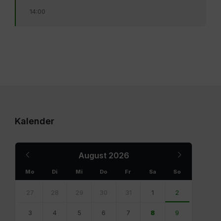
14:00
Kalender
Previous
Next
August
2026
Month
Month
Mo
Di
Mi
Do
Fr
Sa
So
Skip
calendar
27
28
29
30
31
1
2
days
3
4
5
6
7
8
9