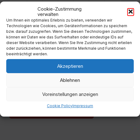
24
25
26
27
28
29
30
Cookie-Zustimmung
verwalten
31
1
2
3
4
5
6
Um Ihnen ein optimales Erlebnis zu bieten, verwenden wir
Technologien wie Cookies, um Geräteinformationen zu speichern
Back
bzw. darauf zuzugreifen. Wenn Sie diesen Technologien zustimmen,
to
können wir Daten wie das Surfverhalten oder eindeutige IDs auf
calendar
dieser Website verarbeiten. Wenn Sie Ihre Zustimmung nicht erteilen
days
oder zurückziehen, können bestimmte Merkmale und Funktionen
beeinträchtigt werden.
Filter
Akzeptieren
Von:
Ablehnen
Voreinstellungen anzeigen
Bis:
Cookie Policy
Impressum
Filter