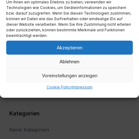
calendar
Um Ihnen ein optimales Erlebnis zu bieten, verwenden wir
days
Technologien wie Cookies, um Geräteinformationen zu speichern
bzw. darauf zuzugreifen. Wenn Sie diesen Technologien zustimmen,
können wir Daten wie das Surfverhalten oder eindeutige IDs auf
Filter
dieser Website verarbeiten. Wenn Sie Ihre Zustimmung nicht erteilen
oder zurückziehen, können bestimmte Merkmale und Funktionen
beeinträchtigt werden.
Von:
Akzeptieren
Bis:
Ablehnen
Voreinstellungen anzeigen
Filter
Cookie Policy
Impressum
Kategorien
Keine Kategorien