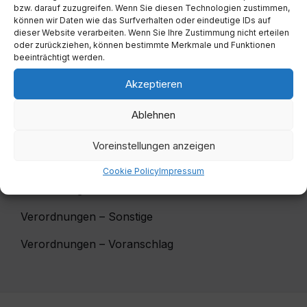
bzw. darauf zuzugreifen. Wenn Sie diesen Technologien zustimmen,
können wir Daten wie das Surfverhalten oder eindeutige IDs auf
Verodnungen
dieser Website verarbeiten. Wenn Sie Ihre Zustimmung nicht erteilen
oder zurückziehen, können bestimmte Merkmale und Funktionen
Müllentsorgung
beeinträchtigt werden.
Verordnungen
Akzeptieren
Grundverkehr
Ablehnen
Vergnügungsteuer / Fremdenverkehr
Voreinstellungen anzeigen
Wasser/Kanal
Cookie Policy
Impressum
Verordnungen – Friedhof
Verordnungen – Sonstige
Verordnungen – Voranschlag