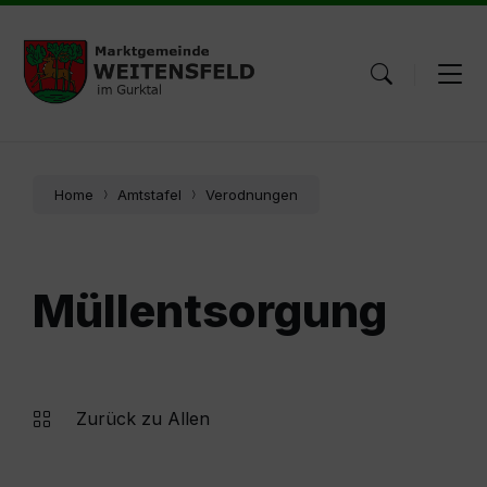
Skip
Skip
Skip
to
to
to
content
main
footer
navigation
Home
Amtstafel
Verodnungen
Müllentsorgung
Zurück zu Allen