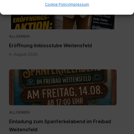
20260804-
Cookie Policy
Impressum
WA0003.jpg
ALLGEMEIN
Eröffnung Imbissstube Weitensfeld
4. August 2026
Einladung
zum
Spanferkelabend.jpg
ALLGEMEIN
Einladung zum Spanferkelabend im Freibad
Weitensfeld