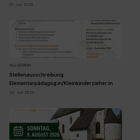
31. Juli 2026
Personalpool
Bezirk
Feldkirchen
St.
Veit.pdf
ALLGEMEIN
Stellenausschreibung
Elementarpädagog:in/Kleinkinderzieher:in
28. Juli 2026
IMG-
20260616-
WA0000.jpg