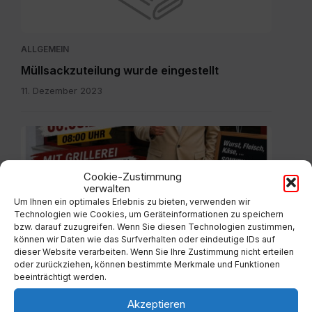
ALLGEMEIN
Müllsackzuteilung wurde eingestellt
11. Dezember 2023
IMG-
20260804-
WA0003.jpg
Cookie-Zustimmung
verwalten
Um Ihnen ein optimales Erlebnis zu bieten, verwenden wir
Technologien wie Cookies, um Geräteinformationen zu speichern
ALLGEMEIN
bzw. darauf zuzugreifen. Wenn Sie diesen Technologien zustimmen,
können wir Daten wie das Surfverhalten oder eindeutige IDs auf
Eröffnung Imbissstube Weitensfeld
dieser Website verarbeiten. Wenn Sie Ihre Zustimmung nicht erteilen
oder zurückziehen, können bestimmte Merkmale und Funktionen
4. August 2026
beeinträchtigt werden.
Akzeptieren
Einladung