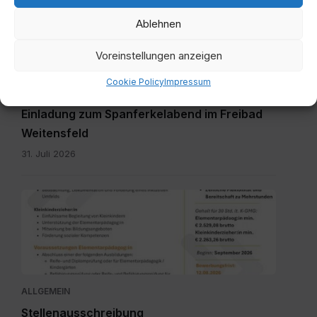
zum
Ablehnen
Spanferkelabend.jpg
Voreinstellungen anzeigen
Cookie Policy
Impressum
ALLGEMEIN
Einladung zum Spanferkelabend im Freibad
Weitensfeld
31. Juli 2026
Personalpool
Bezirk
Feldkirchen
St.
Veit.pdf
ALLGEMEIN
Stellenausschreibung