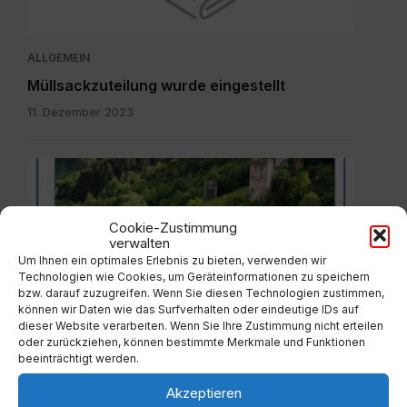
ALLGEMEIN
Müllsackzuteilung wurde eingestellt
11. Dezember 2023
16..
Gästepost
05.08.
Cookie-Zustimmung
bis
verwalten
18.08..pdf
Um Ihnen ein optimales Erlebnis zu bieten, verwenden wir
Technologien wie Cookies, um Geräteinformationen zu speichern
ALLGEMEIN
bzw. darauf zuzugreifen. Wenn Sie diesen Technologien zustimmen,
können wir Daten wie das Surfverhalten oder eindeutige IDs auf
Gästepost – Region Kärnten Mitte
dieser Website verarbeiten. Wenn Sie Ihre Zustimmung nicht erteilen
oder zurückziehen, können bestimmte Merkmale und Funktionen
10. August 2026
beeinträchtigt werden.
Akzeptieren
IMG-