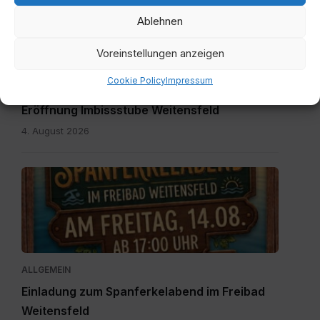
20260804-
Ablehnen
WA0003.jpg
Voreinstellungen anzeigen
Cookie Policy
Impressum
ALLGEMEIN
Eröffnung Imbissstube Weitensfeld
4. August 2026
Einladung
zum
Spanferkelabend.jpg
ALLGEMEIN
Einladung zum Spanferkelabend im Freibad
Weitensfeld