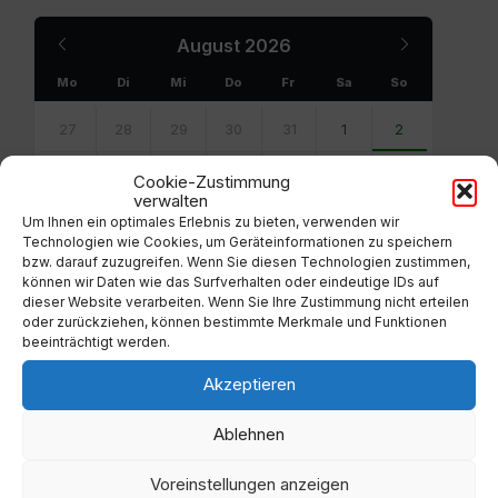
Previous
Next
August
2026
Month
Month
Mo
Di
Mi
Do
Fr
Sa
So
Skip
calendar
27
28
29
30
31
1
2
days
3
4
5
6
7
8
9
Cookie-Zustimmung
verwalten
10
11
12
13
14
15
16
Um Ihnen ein optimales Erlebnis zu bieten, verwenden wir
Technologien wie Cookies, um Geräteinformationen zu speichern
bzw. darauf zuzugreifen. Wenn Sie diesen Technologien zustimmen,
17
18
19
20
21
22
23
können wir Daten wie das Surfverhalten oder eindeutige IDs auf
dieser Website verarbeiten. Wenn Sie Ihre Zustimmung nicht erteilen
24
25
26
27
28
29
30
oder zurückziehen, können bestimmte Merkmale und Funktionen
beeinträchtigt werden.
31
1
2
3
4
5
6
Akzeptieren
Back
to
calendar
Ablehnen
days
Voreinstellungen anzeigen