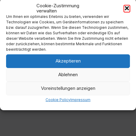
Cookie-Zustimmung
31
1
2
3
4
5
6
verwalten
Um Ihnen ein optimales Erlebnis zu bieten, verwenden wir
Back
Technologien wie Cookies, um Geräteinformationen zu speichern
to
bzw. darauf zuzugreifen. Wenn Sie diesen Technologien zustimmen,
calendar
können wir Daten wie das Surfverhalten oder eindeutige IDs auf
days
dieser Website verarbeiten. Wenn Sie Ihre Zustimmung nicht erteilen
oder zurückziehen, können bestimmte Merkmale und Funktionen
Filter
beeinträchtigt werden.
Akzeptieren
Von:
Ablehnen
Voreinstellungen anzeigen
Bis:
Cookie Policy
Impressum
Filter