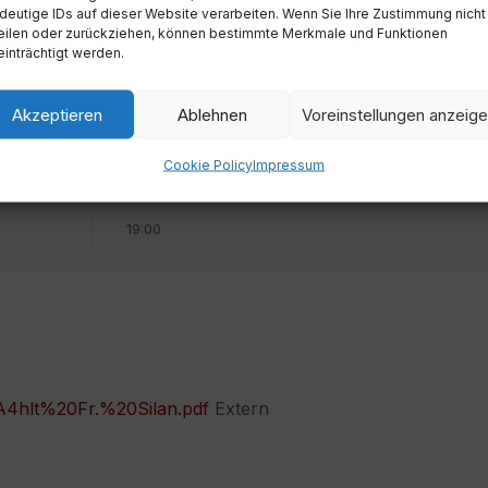
deutige IDs auf dieser Website verarbeiten. Wenn Sie Ihre Zustimmung nicht
eilen oder zurückziehen, können bestimmte Merkmale und Funktionen
inträchtigt werden.
Akzeptieren
Ablehnen
Voreinstellungen anzeig
Cookie Policy
Impressum
Zeit
19:00
hlt%20Fr.%20Silan.pdf
Extern