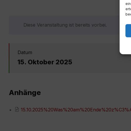
ein
ert
bee
Diese Veranstaltung ist bereits vorbei.
Datum
15. Oktober 2025
Anhänge
15.10.2025%20Was%20am%20Ende%20z%C3%A4