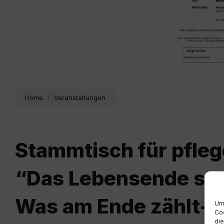
Home
Veranstaltungen
Stammtisch für pfle
“Das Lebensende selb
Was am Ende zählt-
Um 
Coo
die