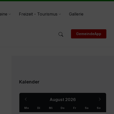
eine
Freizeit - Tourismus
Gallerie
GemeindeApp
Kalender
Previous
Next
August
2026
Month
Month
Mo
Di
Mi
Do
Fr
Sa
So