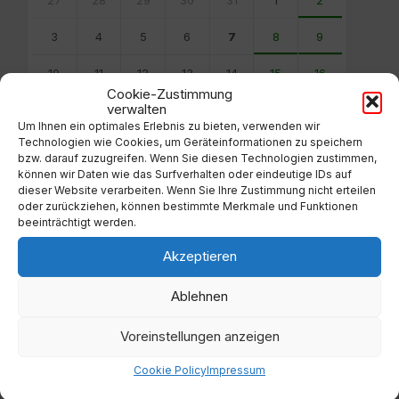
calendar
27
28
29
30
31
1
2
days
3
4
5
6
7
8
9
10
11
12
13
14
15
16
Cookie-Zustimmung
verwalten
17
18
19
20
21
22
23
Um Ihnen ein optimales Erlebnis zu bieten, verwenden wir
Technologien wie Cookies, um Geräteinformationen zu speichern
24
25
26
27
28
29
30
bzw. darauf zuzugreifen. Wenn Sie diesen Technologien zustimmen,
können wir Daten wie das Surfverhalten oder eindeutige IDs auf
31
1
2
3
4
5
6
dieser Website verarbeiten. Wenn Sie Ihre Zustimmung nicht erteilen
oder zurückziehen, können bestimmte Merkmale und Funktionen
Back
beeinträchtigt werden.
to
calendar
Akzeptieren
days
Ablehnen
Filter
Voreinstellungen anzeigen
Von:
Cookie Policy
Impressum