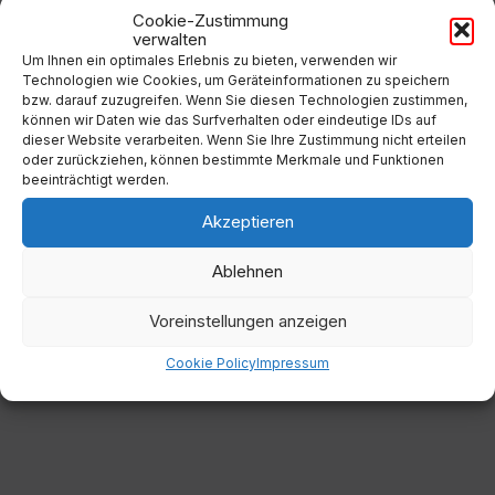
Cookie-Zustimmung
31
1
2
3
4
5
6
verwalten
Um Ihnen ein optimales Erlebnis zu bieten, verwenden wir
Back
Technologien wie Cookies, um Geräteinformationen zu speichern
to
bzw. darauf zuzugreifen. Wenn Sie diesen Technologien zustimmen,
calendar
können wir Daten wie das Surfverhalten oder eindeutige IDs auf
days
dieser Website verarbeiten. Wenn Sie Ihre Zustimmung nicht erteilen
oder zurückziehen, können bestimmte Merkmale und Funktionen
Filter
beeinträchtigt werden.
Akzeptieren
Von:
Ablehnen
Voreinstellungen anzeigen
Bis:
Cookie Policy
Impressum
Filter