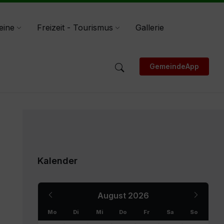
eine
Freizeit - Tourismus
Gallerie
GemeindeApp
Kalender
Previous
Next
August
2026
Month
Month
Mo
Di
Mi
Do
Fr
Sa
So