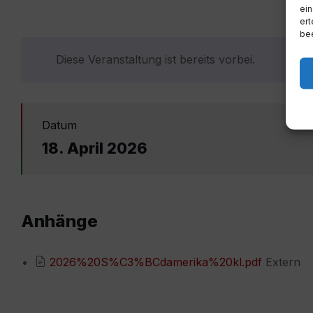
ein
ert
bee
Diese Veranstaltung ist bereits vorbei.
Datum
18. April 2026
Anhänge
2026%20S%C3%BCdamerika%20kl.pdf
Extern