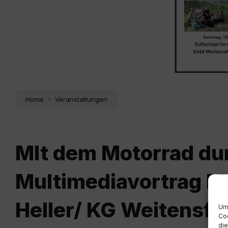
Home
Veranstaltungen
MIt dem Motorrad du
Multimediavortrag 
Heller/ KG Weitensfe
Um 
Coo
die