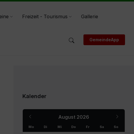
eine
Freizeit - Tourismus
Gallerie
GemeindeApp
Kalender
Previous
Next
August
2026
Month
Month
Mo
Di
Mi
Do
Fr
Sa
So