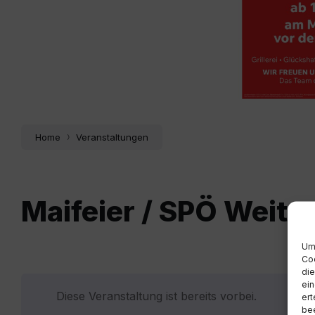
Home
Veranstaltungen
Maifeier / SPÖ Weite
Um 
Coo
die
ein
Diese Veranstaltung ist bereits vorbei.
ert
bee