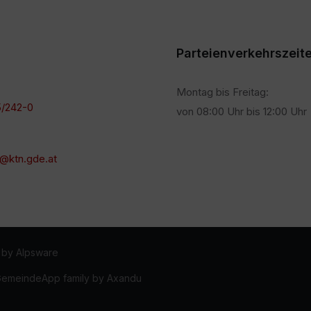
Parteienverkehrszeit
Montag bis Freitag:
/242-0
von 08:00 Uhr bis 12:00 Uhr
@ktn.gde.at
 by Alpsware
 GemeindeApp family by Axandu