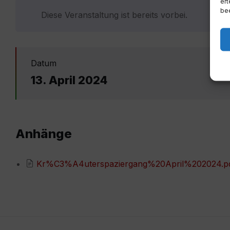
ert
bee
Diese Veranstaltung ist bereits vorbei.
Datum
13. April 2024
Anhänge
Kr%C3%A4uterspaziergang%20April%202024.p