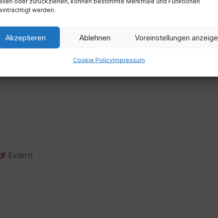
eilen oder zurückziehen, können bestimmte Merkmale und Funktionen
inträchtigt werden.
Akzeptieren
Ablehnen
Voreinstellungen anzeig
Zeit
Cookie Policy
Impressum
14:00
df
Extern