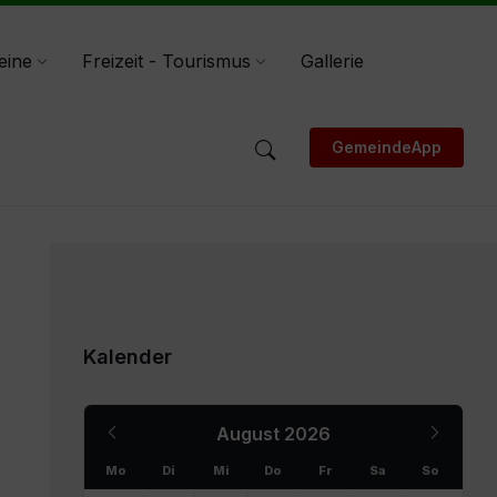
eine
Freizeit - Tourismus
Gallerie
GemeindeApp
Kalender
Previous
Next
August
2026
Month
Month
Mo
Di
Mi
Do
Fr
Sa
So