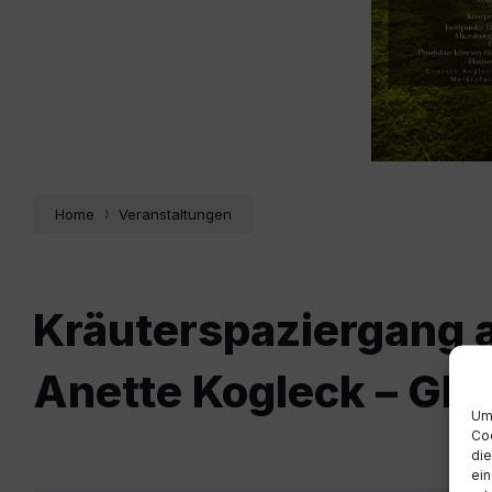
Home
Veranstaltungen
Kräuterspaziergang a
Anette Kogleck – GH
Um 
Coo
die
ein