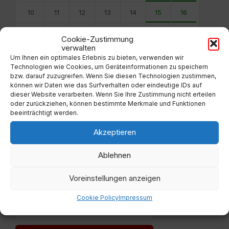
10
11
12
13
14
15
16
17
18
19
20
21
22
23
Cookie-Zustimmung
verwalten
24
25
26
27
28
29
30
Um Ihnen ein optimales Erlebnis zu bieten, verwenden wir
Technologien wie Cookies, um Geräteinformationen zu speichern
31
1
2
3
4
5
6
bzw. darauf zuzugreifen. Wenn Sie diesen Technologien zustimmen,
können wir Daten wie das Surfverhalten oder eindeutige IDs auf
Back
dieser Website verarbeiten. Wenn Sie Ihre Zustimmung nicht erteilen
to
oder zurückziehen, können bestimmte Merkmale und Funktionen
calendar
beeinträchtigt werden.
days
Akzeptieren
Filter
Ablehnen
Von:
Voreinstellungen anzeigen
Cookie Policy
Impressum
Bis: