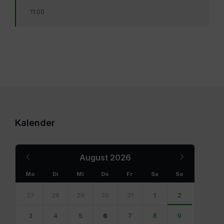
11:00
Kalender
Previous
Next
August
2026
Month
Month
Mo
Di
Mi
Do
Fr
Sa
So
Skip
calendar
27
28
29
30
31
1
2
days
3
4
5
6
7
8
9