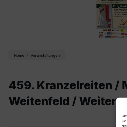
Home
Veranstaltungen
459. Kranzelreiten / 
Weitenfeld / Weitens
Um 
Coo
die