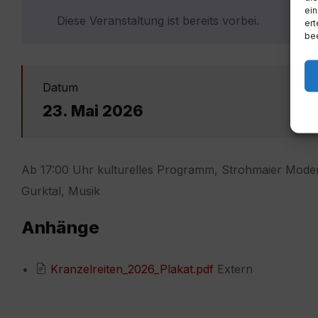
ein
Diese Veranstaltung ist bereits vorbei.
ert
bee
Datum
23. Mai 2026
Ab 17:00 Uhr kulturelles Programm, Strohmaier Mode
Gurktal, Musik
Anhänge
Kranzelreiten_2026_Plakat.pdf
Extern