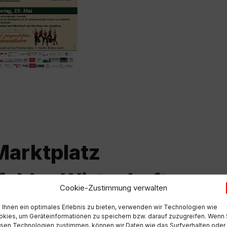
Marktplatz
felder Wirtschaft
Cookie-Zustimmung verwalten
Ihnen ein optimales Erlebnis zu bieten, verwenden wir Technologien wie
kies, um Geräteinformationen zu speichern bzw. darauf zuzugreifen. Wenn 
sen Technologien zustimmen, können wir Daten wie das Surfverhalten oder