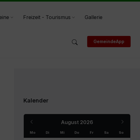
eine
Freizeit - Tourismus
Gallerie
GemeindeApp
Kalender
Previous
Next
August
2026
Month
Month
Mo
Di
Mi
Do
Fr
Sa
So