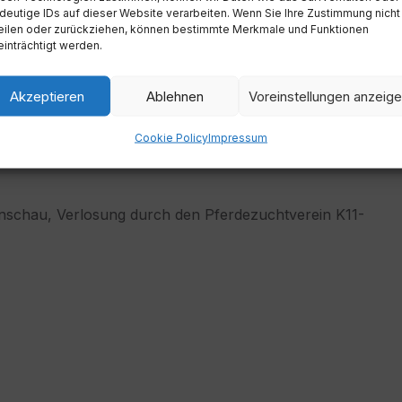
deutige IDs auf dieser Website verarbeiten. Wenn Sie Ihre Zustimmung nicht
eilen oder zurückziehen, können bestimmte Merkmale und Funktionen
inträchtigt werden.
Akzeptieren
Ablehnen
Voreinstellungen anzeig
Zeit
Cookie Policy
Impressum
17:00
nschau, Verlosung durch den Pferdezuchtverein K11-