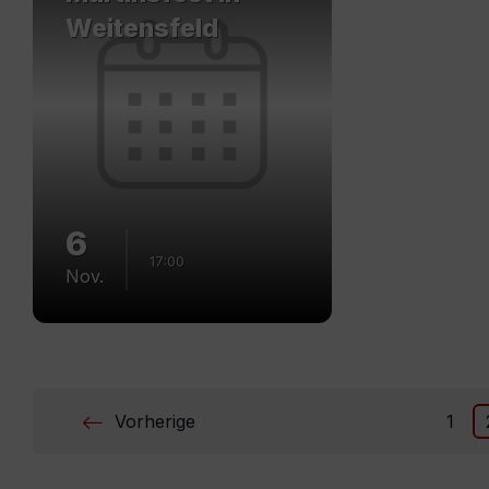
Weitensfeld
6
17:00
Nov.
Posts
Vorherige
1
navigation