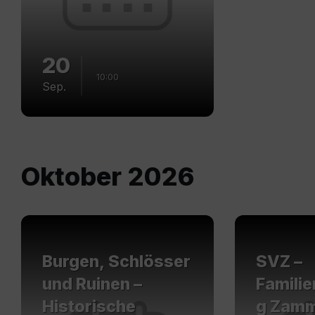
20
10:00
Sep.
Oktober 2026
Mehr
Mehr
erfahren
erfahren
Burgen, Schlösser
SVZ –
und Ruinen –
Famili
Historische
g Zamm