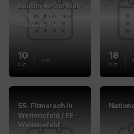
Bauten im Gurktal/
Vortrag Werner
Sabitzer / KG
10
18
19:30
0
Okt.
Okt.
Mehr
Mehr
erfahren
erfahren
55. Fitmarsch in
Nationa
Weitensfeld / FF –
Weitensfeld