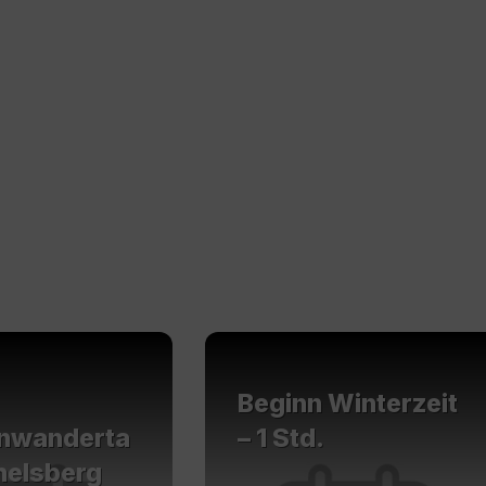
Mehr
erfahren
Beginn Winterzeit
enwanderta
– 1 Std.
elsberg