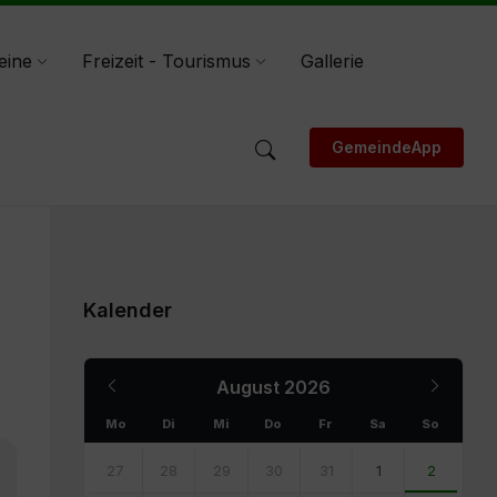
eine
Freizeit - Tourismus
Gallerie
GemeindeApp
Kalender
Previous
Next
August
2026
Month
Month
Mo
Di
Mi
Do
Fr
Sa
So
Skip
calendar
27
28
29
30
31
1
2
days