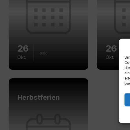
26
26
0:00
0
Okt.
Okt.
Um 
Coo
die
ein
ert
Mehr
bee
erfahren
Herbstferien