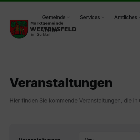
Skip
Skip
Skip
weitensfeld@ktn.gde.at
+43(0)4265/242-0
to
to
to
content
main
footer
Gemeinde
Services
Amtliches
navigation
Wetter
Veranstaltungen
Hier finden Sie kommende Veranstaltungen, die in
Von: