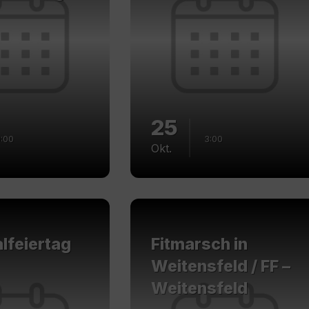
25
:00
3:00
Okt.
Mehr
erfahren
lfeiertag
Fitmarsch in
Weitensfeld / FF –
Weitensfeld