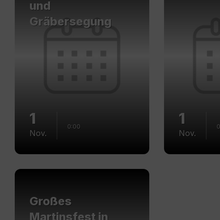
und
Gräbersegung
1
1
0:00
0
Nov.
Nov.
Mehr
erfahren
Großes
Martinsfest in