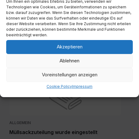
Um Ihnen ein optimales Erlebnis zu bieten, verwenden wir
Gutscheine.pdf
Technologien wie Cookies, um Geräteinformationen zu speichern
bzw. darauf zuzugreifen. Wenn Sie diesen Technologien zustimmen,
können wir Daten wie das Surfverhalten oder eindeutige IDs auf
dieser Website verarbeiten. Wenn Sie Ihre Zustimmung nicht erteilen
oder zurückziehen, können bestimmte Merkmale und Funktionen
beeinträchtigt werden.
ALLGEMEIN
Akzeptieren
Gutscheine – Weitensfelder 10er
Ablehnen
2. Dezember 2024
Voreinstellungen anzeigen
Cookie Policy
Impressum
ALLGEMEIN
Müllsackzuteilung wurde eingestellt