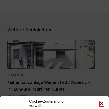
Weitere Neuigkeiten
Expose_Weitensfeld-
Zweinitz_20260528.pdf
ALLGEMEIN
Reihenhausanlage Weitensfeld / Zweinitz –
Ihr Zuhause im grünen Gurktal
28. Mai 2026
Cookie-Zustimmung
verwalten