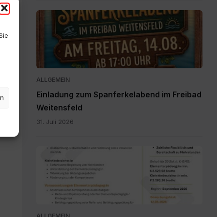
Einladung
zum
Sie
Spanferkelabend.jpg
ALLGEMEIN
Einladung zum Spanferkelabend im Freibad
en
Weitensfeld
31. Juli 2026
Personalpool
Bezirk
Feldkirchen
St.
Veit.pdf
ALLGEMEIN