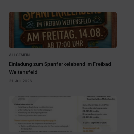
Einladung
zum
Spanferkelabend.jpg
ALLGEMEIN
Einladung zum Spanferkelabend im Freibad
Weitensfeld
31. Juli 2026
Personalpool
Bezirk
Feldkirchen
St.
Veit.pdf