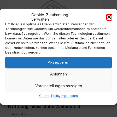
Cookie-Zustimmung
verwalten
Um Ihnen ein optimales Erlebnis zu bieten, verwenden wir
Technologien wie Cookies, um Geräteinformationen zu speichern
ALLGEMEIN
bzw. darauf zuzugreifen. Wenn Sie diesen Technologien zustimmen,
können wir Daten wie das Surfverhalten oder eindeutige IDs auf
Müllsackzuteilung wurde eingestellt
dieser Website verarbeiten. Wenn Sie Ihre Zustimmung nicht erteilen
oder zurückziehen, können bestimmte Merkmale und Funktionen
11. Dezember 2023
beeinträchtigt werden.
Akzeptieren
IMG-
20260804-
Ablehnen
WA0003.jpg
Voreinstellungen anzeigen
Cookie Policy
Impressum
ALLGEMEIN
Eröffnung Imbissstube Weitensfeld
4. August 2026