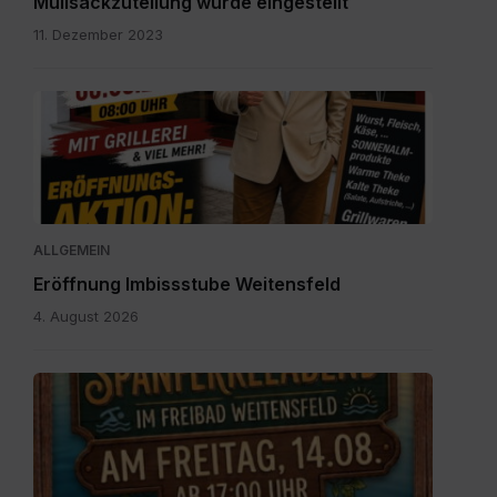
Müllsackzuteilung wurde eingestellt
11. Dezember 2023
IMG-
20260804-
WA0003.jpg
ALLGEMEIN
Eröffnung Imbissstube Weitensfeld
4. August 2026
Einladung
zum
Spanferkelabend.jpg