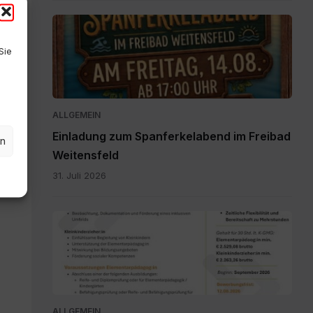
Einladung
zum
Sie
Spanferkelabend.jpg
ALLGEMEIN
Einladung zum Spanferkelabend im Freibad
en
Weitensfeld
31. Juli 2026
Personalpool
Bezirk
Feldkirchen
St.
Veit.pdf
ALLGEMEIN