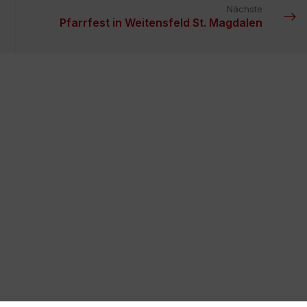
Nächste
Pfarrfest in Weitensfeld St. Magdalen