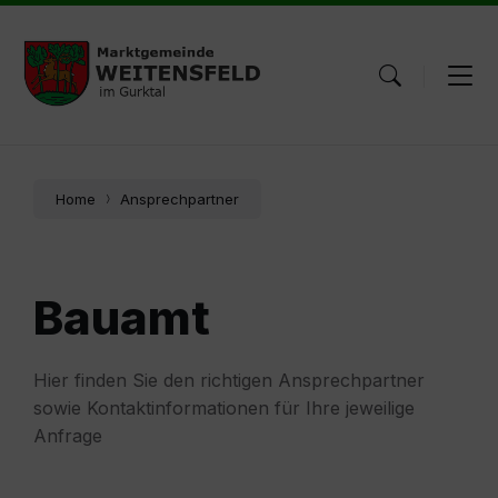
Skip
Skip
Skip
to
to
to
content
main
footer
navigation
Home
Ansprechpartner
Bauamt
Hier finden Sie den richtigen Ansprechpartner
sowie Kontaktinformationen für Ihre jeweilige
Anfrage