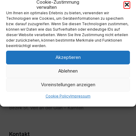
Cookie-Zustimmung
verwalten
Um Ihnen ein optimales Erlebnis zu bieten, verwenden wir
Technologien wie Cookies, um Geräteinformationen zu speichern
bzw. darauf zuzugreifen. Wenn Sie diesen Technologien zustimmen,
können wir Daten wie das Surfverhalten oder eindeutige IDs auf
dieser Website verarbeiten. Wenn Sie Ihre Zustimmung nicht erteilen
oder zurückziehen, können bestimmte Merkmale und Funktionen
beeinträchtigt werden.
Akzeptieren
Adresse
Ablehnen
Marktgemeinde Weitensfeld
Voreinstellungen anzeigen
Oberer Platz 9
Cookie Policy
Impressum
9344 Weitensfeld
Bezirk St. Veit an der Glan – Kärnten
Kontakt