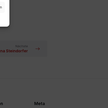
en
Nächste
ina Steindorfer
en
Meta