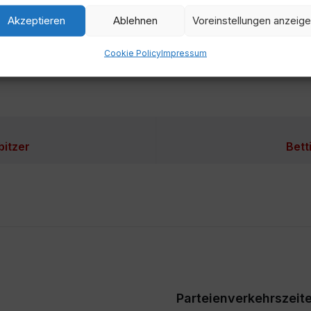
tretung
Akzeptieren
Ablehnen
Voreinstellungen anzeig
Cookie Policy
Impressum
tal
bitzer
Bett
Parteienverkehrszeit