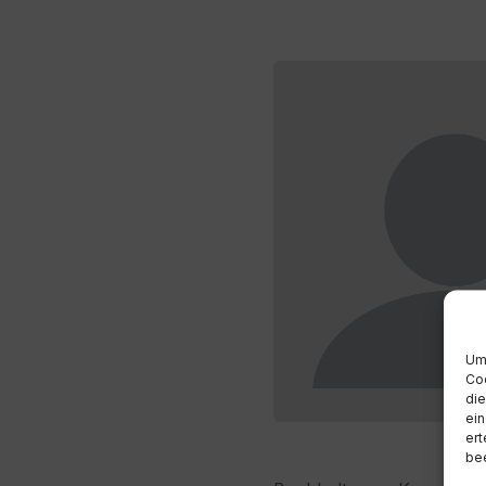
Um 
Coo
die
ein
ert
bee