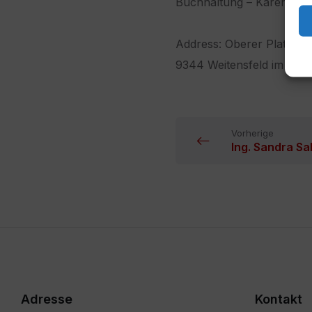
Buchhaltung – Karenzver
Address: Oberer Platz 9
9344 Weitensfeld im Gurk
Vorherige
Ing. Sandra Sa
Adresse
Kontakt