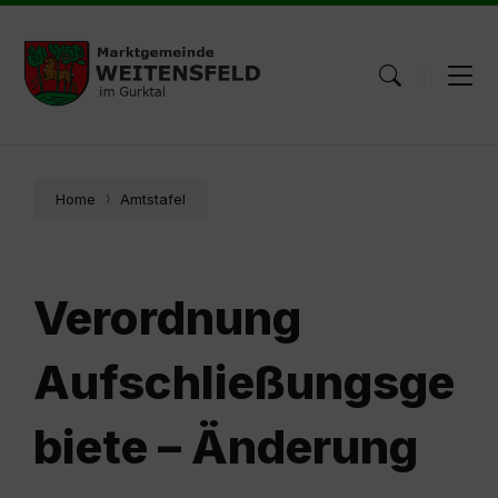
Skip
Skip
Skip
to
to
to
content
main
footer
navigation
Home
Amtstafel
Verordnung
Aufschließungsge
biete – Änderung