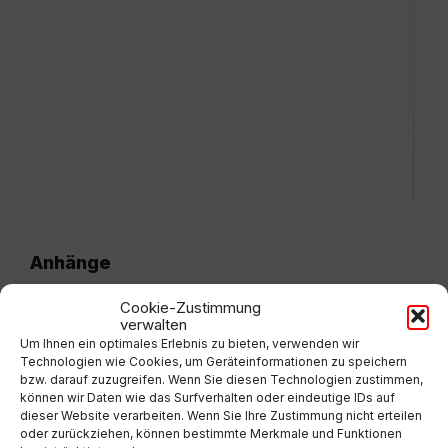
Anhänge
Cookie-Zustimmung
verwalten
Verordnung%20Aufschlie%C3%9Fungsgebiete-
Um Ihnen ein optimales Erlebnis zu bieten, verwenden wir
Technologien wie Cookies, um Geräteinformationen zu speichern
%C3%84nderung.pdf
Extern
bzw. darauf zuzugreifen. Wenn Sie diesen Technologien zustimmen,
können wir Daten wie das Surfverhalten oder eindeutige IDs auf
dieser Website verarbeiten. Wenn Sie Ihre Zustimmung nicht erteilen
oder zurückziehen, können bestimmte Merkmale und Funktionen