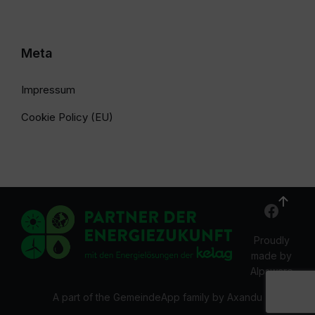
Meta
Impressum
Cookie Policy (EU)
Proudly
made by
Alpsware
A part of the GemeindeApp family by Axandu