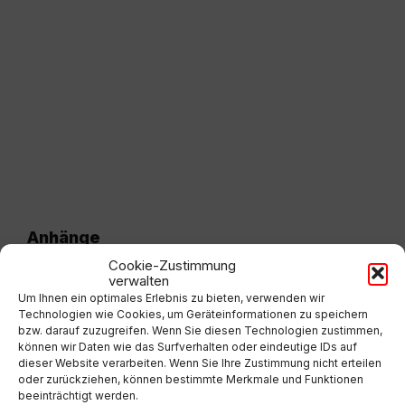
Anhänge
Cookie-Zustimmung
verwalten
NS15.12.2023.pdf
Extern
Um Ihnen ein optimales Erlebnis zu bieten, verwenden wir
Technologien wie Cookies, um Geräteinformationen zu speichern
bzw. darauf zuzugreifen. Wenn Sie diesen Technologien zustimmen,
können wir Daten wie das Surfverhalten oder eindeutige IDs auf
dieser Website verarbeiten. Wenn Sie Ihre Zustimmung nicht erteilen
oder zurückziehen, können bestimmte Merkmale und Funktionen
Vorherige
beeinträchtigt werden.
Gemeinderatsprotokoll Niederschrift vom