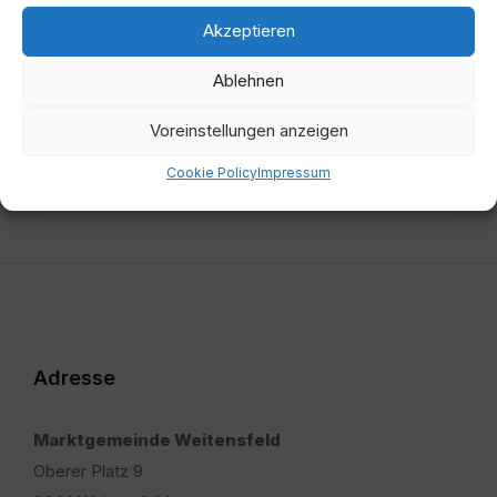
20.10.2023
Akzeptieren
Nächste
Ablehnen
Gemeinderatsprotokoll Niederschrift vom
04.07.2024
Voreinstellungen anzeigen
Cookie Policy
Impressum
Adresse
Marktgemeinde Weitensfeld
Oberer Platz 9