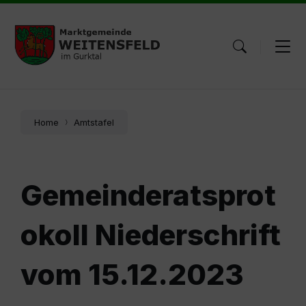
Skip
Skip
Skip
to
to
to
content
main
footer
navigation
Home
Amtstafel
Gemeinderatsprot
okoll Niederschrift
vom 15.12.2023