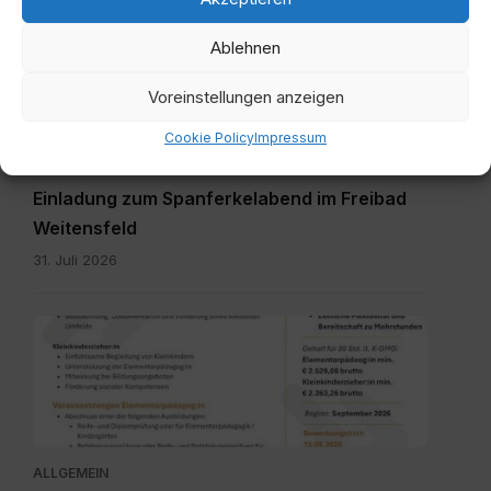
Einladung
zum
Ablehnen
Spanferkelabend.jpg
Voreinstellungen anzeigen
Cookie Policy
Impressum
ALLGEMEIN
Einladung zum Spanferkelabend im Freibad
Weitensfeld
31. Juli 2026
Personalpool
Bezirk
Feldkirchen
St.
Veit.pdf
ALLGEMEIN