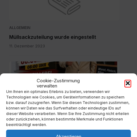
ALLGEMEIN
Müllsackzuteilung wurde eingestellt
11. Dezember 2023
IMG-
20260804-
WA0003.jpg
Cookie-Zustimmung
verwalten
Um Ihnen ein optimales Erlebnis zu bieten, verwenden wir
Technologien wie Cookies, um Geräteinformationen zu speichern
bzw. darauf zuzugreifen. Wenn Sie diesen Technologien zustimmen,
ALLGEMEIN
können wir Daten wie das Surfverhalten oder eindeutige IDs auf
dieser Website verarbeiten. Wenn Sie Ihre Zustimmung nicht erteilen
Eröffnung Imbissstube Weitensfeld
oder zurückziehen, können bestimmte Merkmale und Funktionen
4. August 2026
beeinträchtigt werden.
Akzeptieren