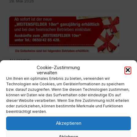
28. Mai 2026
Gutscheine.pdf
ALLGEMEIN
Cookie-Zustimmung
Gutscheine – Weitensfelder 10er
verwalten
Um Ihnen ein optimales Erlebnis zu bieten, verwenden wir
2. Dezember 2024
Technologien wie Cookies, um Geräteinformationen zu speichern
bzw. darauf zuzugreifen. Wenn Sie diesen Technologien zustimmen,
können wir Daten wie das Surfverhalten oder eindeutige IDs auf
dieser Website verarbeiten. Wenn Sie Ihre Zustimmung nicht erteilen
oder zurückziehen, können bestimmte Merkmale und Funktionen
beeinträchtigt werden.
Akzeptieren
Ablehnen