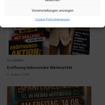
ALLGEMEIN
Müllsackzuteilung wurde eingestellt
Voreinstellungen anzeigen
11. Dezember 2023
Cookie Policy
Impressum
IMG-
20260804-
WA0003.jpg
ALLGEMEIN
Eröffnung Imbissstube Weitensfeld
4. August 2026
Einladung
zum
Spanferkelabend.jpg