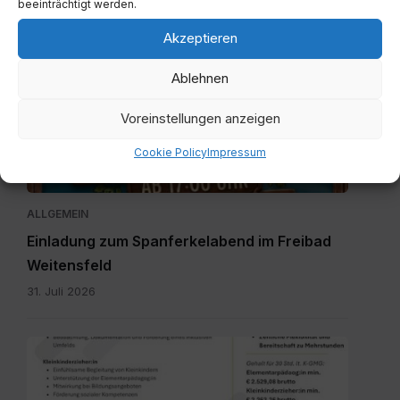
beeinträchtigt werden.
Eröffnung Imbissstube Weitensfeld
Akzeptieren
4. August 2026
Ablehnen
Einladung
zum
Voreinstellungen anzeigen
Spanferkelabend.jpg
Cookie Policy
Impressum
ALLGEMEIN
Einladung zum Spanferkelabend im Freibad
Weitensfeld
31. Juli 2026
Personalpool
Bezirk
Feldkirchen