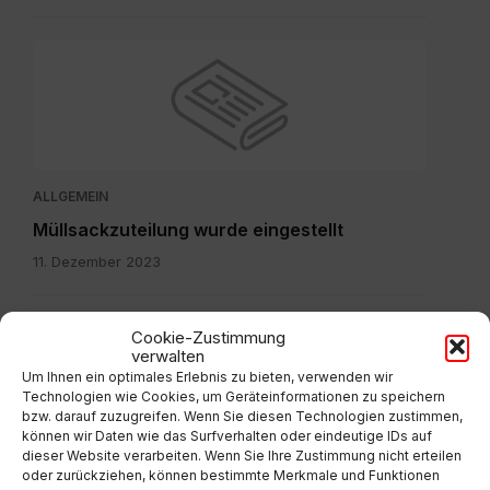
ALLGEMEIN
Müllsackzuteilung wurde eingestellt
11. Dezember 2023
IMG-
Cookie-Zustimmung
verwalten
20260804-
Um Ihnen ein optimales Erlebnis zu bieten, verwenden wir
WA0003.jpg
Technologien wie Cookies, um Geräteinformationen zu speichern
bzw. darauf zuzugreifen. Wenn Sie diesen Technologien zustimmen,
können wir Daten wie das Surfverhalten oder eindeutige IDs auf
dieser Website verarbeiten. Wenn Sie Ihre Zustimmung nicht erteilen
ALLGEMEIN
oder zurückziehen, können bestimmte Merkmale und Funktionen