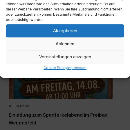
20260804-
können wir Daten wie das Surfverhalten oder eindeutige IDs auf
WA0003.jpg
dieser Website verarbeiten. Wenn Sie Ihre Zustimmung nicht erteilen
oder zurückziehen, können bestimmte Merkmale und Funktionen
beeinträchtigt werden.
Akzeptieren
ALLGEMEIN
Eröffnung Imbissstube Weitensfeld
Ablehnen
4. August 2026
Voreinstellungen anzeigen
Einladung
Cookie Policy
Impressum
zum
Spanferkelabend.jpg
ALLGEMEIN
Einladung zum Spanferkelabend im Freibad
Weitensfeld