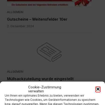
ALLGEMEIN
Gutscheine – Weitensfelder 10er
2. Dezember 2024
ALLGEMEIN
Müllsackzuteilung wurde eingestellt
11. Dezember 2023
Cookie-Zustimmung
verwalten
Um Ihnen ein optimales Erlebnis zu bieten, verwenden wir
IMG-
Technologien wie Cookies, um Geräteinformationen zu speichern
bzw. darauf zuzugreifen. Wenn Sie diesen Technologien zustimmen,