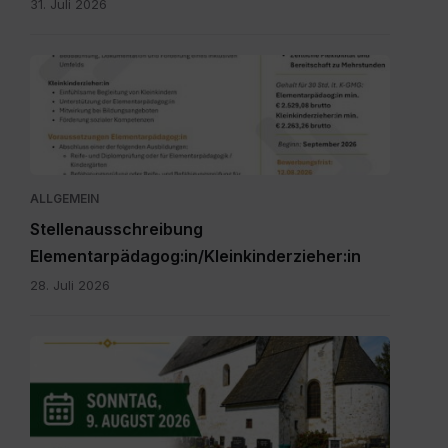
31. Juli 2026
Personalpool
Bezirk
Feldkirchen
St.
Veit.pdf
ALLGEMEIN
Stellenausschreibung
Elementarpädagog:in/Kleinkinderzieher:in
28. Juli 2026
IMG-
20260616-
WA0000.jpg