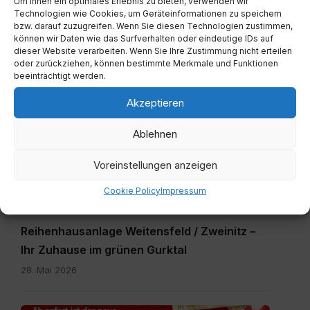
Um Ihnen ein optimales Erlebnis zu bieten, verwenden wir
Technologien wie Cookies, um Geräteinformationen zu speichern
bzw. darauf zuzugreifen. Wenn Sie diesen Technologien zustimmen,
können wir Daten wie das Surfverhalten oder eindeutige IDs auf
dieser Website verarbeiten. Wenn Sie Ihre Zustimmung nicht erteilen
oder zurückziehen, können bestimmte Merkmale und Funktionen
beeinträchtigt werden.
Weitere Neuigkeiten
Akzeptieren
Expose_Weitensfeld-
Ablehnen
Zweinitz_20260528.pdf
Voreinstellungen anzeigen
Cookie Policy
Impressum
ALLGEMEIN
Reihenhausanlage Weitensfeld / Zweinitz –
Ihr Zuhause im grünen Gurktal
28. Mai 2026