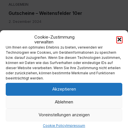
ALLGEMEIN
Gutscheine – Weitensfelder 10er
2. Dezember 2024
Cookie-Zustimmung
verwalten
Um Ihnen ein optimales Erlebnis zu bieten, verwenden wir
Technologien wie Cookies, um Geräteinformationen zu speichern
bzw. darauf zuzugreifen. Wenn Sie diesen Technologien zustimmen,
können wir Daten wie das Surfverhalten oder eindeutige IDs auf
dieser Website verarbeiten. Wenn Sie Ihre Zustimmung nicht erteilen
oder zurückziehen, können bestimmte Merkmale und Funktionen
ALLGEMEIN
beeinträchtigt werden.
Müllsackzuteilung wurde eingestellt
Akzeptieren
11. Dezember 2023
Ablehnen
IMG-
Voreinstellungen anzeigen
20260804-
WA0003.jpg
Cookie Policy
Impressum