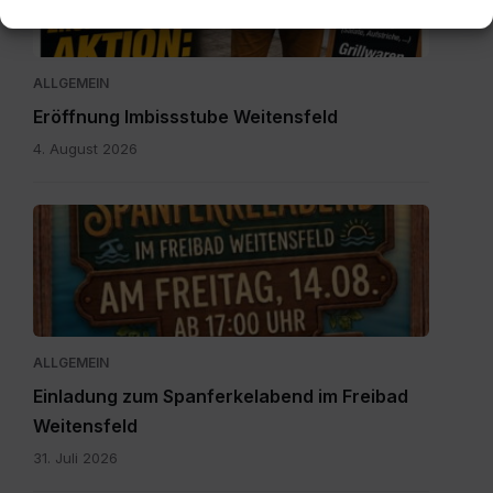
ALLGEMEIN
Eröffnung Imbissstube Weitensfeld
4. August 2026
Einladung
zum
Spanferkelabend.jpg
ALLGEMEIN
Einladung zum Spanferkelabend im Freibad
Weitensfeld
31. Juli 2026