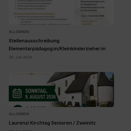
Bezirk
Feldkirchen
St.
Veit.pdf
ALLGEMEIN
Stellenausschreibung
Elementarpädagog:in/Kleinkinderzieher:in
28. Juli 2026
IMG-
20260616-
WA0000.jpg
ALLGEMEIN
Laurenzi Kirchtag Senioren / Zweinitz