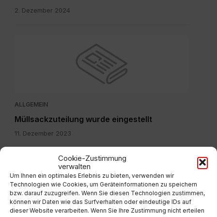
2. Dezember 2024
ALLGEMEIN
Müllsackzuteilung wurde eingestellt
11. Dezember 2023
Cookie-Zustimmung
IMG-
verwalten
20260804-
Um Ihnen ein optimales Erlebnis zu bieten, verwenden wir
Technologien wie Cookies, um Geräteinformationen zu speichern
WA0003.jpg
bzw. darauf zuzugreifen. Wenn Sie diesen Technologien zustimmen,
können wir Daten wie das Surfverhalten oder eindeutige IDs auf
dieser Website verarbeiten. Wenn Sie Ihre Zustimmung nicht erteilen