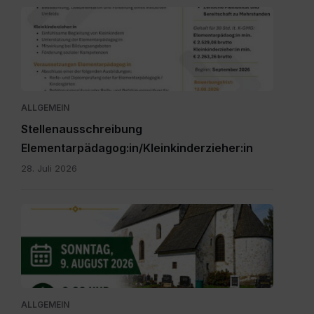
Personalpool
Bezirk
Feldkirchen
St.
Veit.pdf
ALLGEMEIN
Stellenausschreibung
Elementarpädagog:in/Kleinkinderzieher:in
28. Juli 2026
IMG-
20260616-
WA0000.jpg
ALLGEMEIN