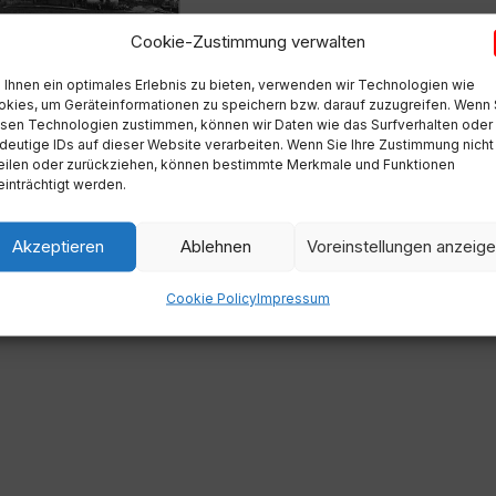
Cookie-Zustimmung verwalten
Ihnen ein optimales Erlebnis zu bieten, verwenden wir Technologien wie
kies, um Geräteinformationen zu speichern bzw. darauf zuzugreifen. Wenn 
sen Technologien zustimmen, können wir Daten wie das Surfverhalten oder
Nächste
deutige IDs auf dieser Website verarbeiten. Wenn Sie Ihre Zustimmung nicht
Eindrücke vom Erntedankfest in
eilen oder zurückziehen, können bestimmte Merkmale und Funktionen
Weitensfeld
inträchtigt werden.
Akzeptieren
Ablehnen
Voreinstellungen anzeig
Cookie Policy
Impressum