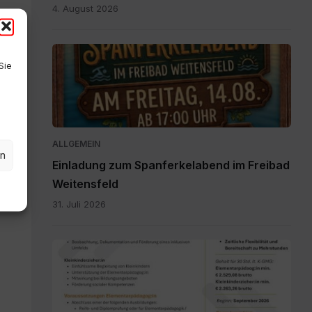
4. August 2026
Einladung
Sie
zum
Spanferkelabend.jpg
ALLGEMEIN
en
Einladung zum Spanferkelabend im Freibad
Weitensfeld
31. Juli 2026
Personalpool
Bezirk
Feldkirchen
St.