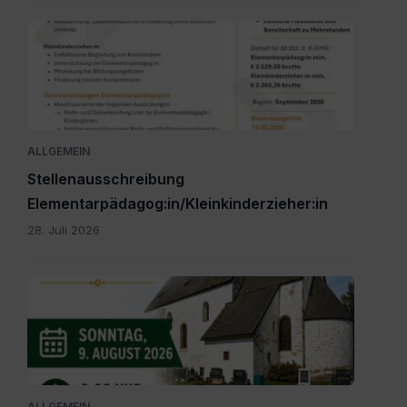
Personalpool
Bezirk
Feldkirchen
St.
Veit.pdf
ALLGEMEIN
Stellenausschreibung
Elementarpädagog:in/Kleinkinderzieher:in
28. Juli 2026
IMG-
20260616-
WA0000.jpg
ALLGEMEIN