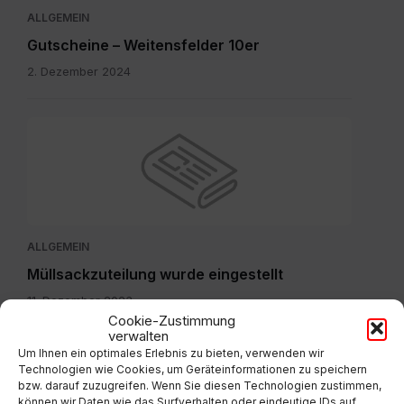
ALLGEMEIN
Gutscheine – Weitensfelder 10er
2. Dezember 2024
ALLGEMEIN
Müllsackzuteilung wurde eingestellt
11. Dezember 2023
Cookie-Zustimmung
verwalten
Um Ihnen ein optimales Erlebnis zu bieten, verwenden wir
IMG-
Technologien wie Cookies, um Geräteinformationen zu speichern
20260804-
bzw. darauf zuzugreifen. Wenn Sie diesen Technologien zustimmen,
WA0003.jpg
können wir Daten wie das Surfverhalten oder eindeutige IDs auf