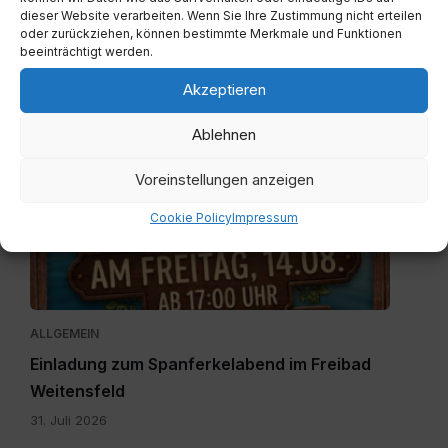
dieser Website verarbeiten. Wenn Sie Ihre Zustimmung nicht erteilen
oder zurückziehen, können bestimmte Merkmale und Funktionen
beeinträchtigt werden.
ALLGEMEIN
Akzeptieren
Eröffnung Imbissstube Weitensfeld
Ablehnen
4. August 2026
Voreinstellungen anzeigen
Einladung
Cookie Policy
Impressum
zum
Spanferkelabend.jpg
ALLGEMEIN
Einladung zum Spanferkelabend im Freibad
Weitensfeld
31. Juli 2026